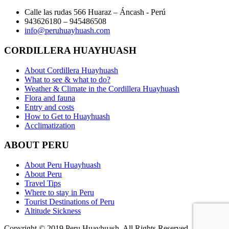
Calle las rudas 566 Huaraz – Áncash - Perú
943626180 – 945486508
info@peruhuayhuash.com
CORDILLERA HUAYHUASH
About Cordillera Huayhuash
What to see & what to do?
Weather & Climate in the Cordillera Huayhuash
Flora and fauna
Entry and costs
How to Get to Huayhuash
Acclimatization
ABOUT PERU
About Peru Huayhuash
About Peru
Travel Tips
Where to stay in Peru
Tourist Destinations of Peru
Altitude Sickness
Copyright © 2019 Peru Huayhuash. All Rights Reserved.